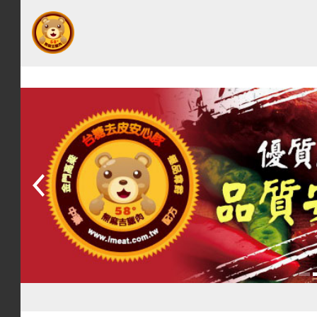
網
站
首
頁