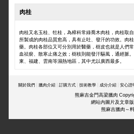
關
肉桂
肉桂又名玉桂、牡桂，為樟科常綠喬木肉桂，肉桂取
於
所製成的肉桂品質愈高，具有止吐、發汗的功效。肉
藥。肉桂各部位又可分別用於醫藥，樹皮也就是人們
血祛瘀、散寒止痛之效；樹枝則能發汗驅風，通經脈
東、福建、雲南等濕熱地區，其中尤以廣西最多。
我
|
|
|
|
|
關於我們
臘肉介紹
訂購方式
技術教學
成分介紹
安心證
們
熊麻吉金門高梁臘肉 Copyrigh
網站內圖片及文章版
熊麻吉臘肉～
臘