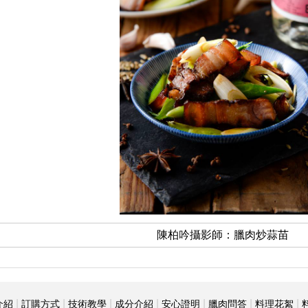
陳柏吟攝影師：臘肉炒蒜苗
|
|
|
|
|
|
|
介紹
訂購方式
技術教學
成分介紹
安心證明
臘肉問答
料理花絮