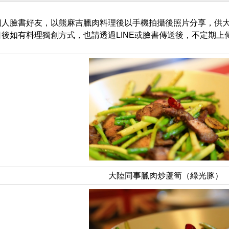
個人臉書好友，以熊麻吉臘肉料理後以手機拍攝後照片分享，供
日後如有料理獨創方式，也請透過
LINE
或臉書傳送後，不定期上
大陸同事臘肉炒蘆筍（綠光豚）