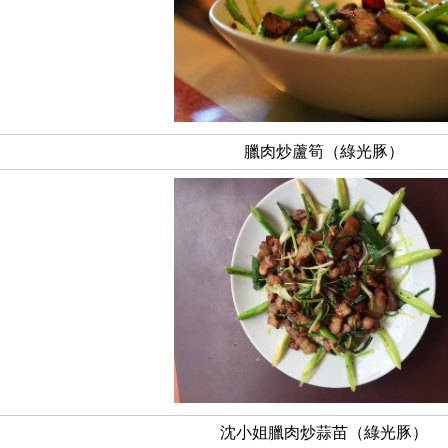
臘肉炒蘆筍（綠光豚）
沈小姐臘肉炒蒜苗（綠光豚）