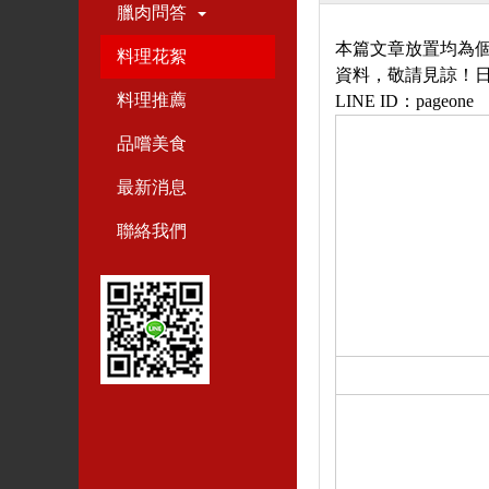
臘肉問答
本篇文章放置均為
料理花絮
資料，敬請見諒！
料理推薦
LINE ID
：
pageone
品嚐美食
最新消息
聯絡我們