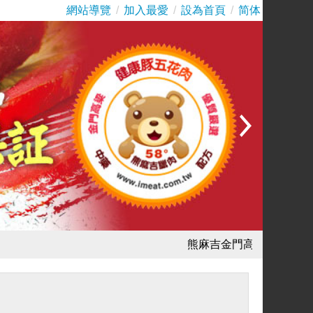
網站導覽
/
加入最愛
/
設為首頁
/
简体
熊麻吉金門高梁臘肉：是以