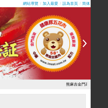
網站導覽
/
加入最愛
/
設為首頁
/
简体
熊麻吉金門高梁臘肉：是