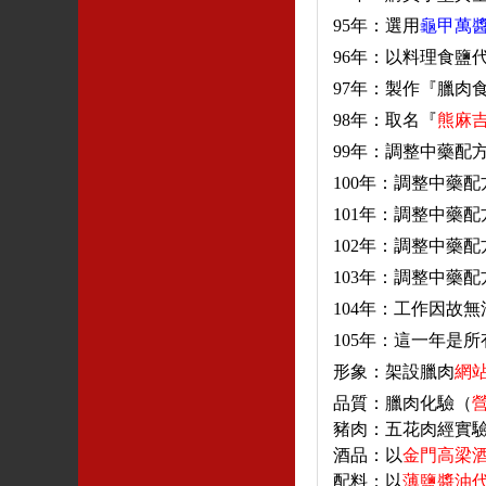
95
年
：
選用
龜甲萬
96
年
：
以料理食鹽
97
年
：
製作『臘肉
98
年
：
取名『
熊麻
99
年
：
調整中藥配
100
年
：
調整中藥配
101
年
：
調整中藥配
102
年
：
調整中藥配
103
年
：
調整中藥配
104
年
：
工作因故無
105
年
：
這一年是所
形象
：
架設臘肉
網
品質
：
臘肉化驗（
豬肉
：
五花肉經實
酒品
：
以
金門高梁酒
配料
：
以
薄鹽醬油