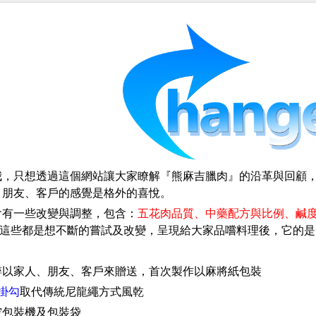
我，只想透過這個網站讓大家瞭解『熊麻吉臘肉』的沿革與回顧
、朋友、客戶的感覺是格外的喜悅。
會有一些改變與調整
，
包含
：
五花肉品質
、
中藥配方與比例
、
鹹
這些都是想不斷的嘗試及改變
，
呈現給大家品嚐料理後
，
它的是
粹以家人
、
朋友
、
客戶來贈送
，
首次製作以麻將紙包裝
掛勾
取代傳統尼龍繩方式風乾
空包裝機及包裝袋