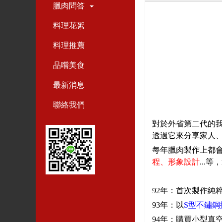
臘肉問答
料理花絮
料理推薦
品嚐美食
最新消息
聯絡我們
對於外省第二代的
透過它來分享家人
每年臘肉製作上都
程、
形象設計
...
等
，
92
年
：
首次製作純
93
年
：
以
S
型不鏽鋼
94
年
：
購買小型真