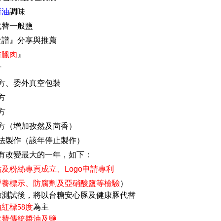
醬油
調味
代替一般鹽
食譜』分享與推薦
吉臘肉
』
方
方
、
委外真空包裝
方
方
方（增加孜然及茴香）
法製作
（該年
停止製作）
有改變最大的一年
，如下：
站及粉絲專頁成立
、
L
ogo
申請專利
營養標示
、
防腐劑及亞硝酸鹽等檢驗
）
驗測試後
，
將以台糖安心豚及健康豚代替
紅標58度
為主
代替傳統醬油及鹽